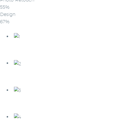
55%
Design
67%