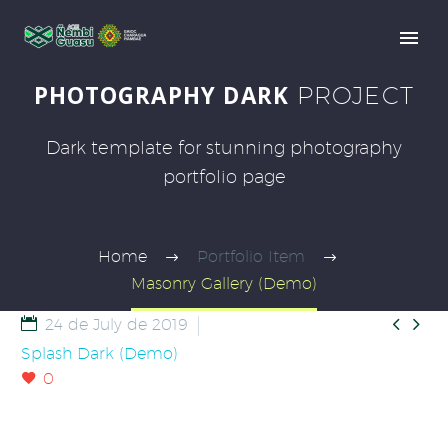
PHOTOGRAPHY DARK
PROJECT
Dark template for stunning photography
portfolio page
Home
Portfolio Item
Masonry Gallery (Demo)


24 de July de 2019
Splash Dark (Demo)
0