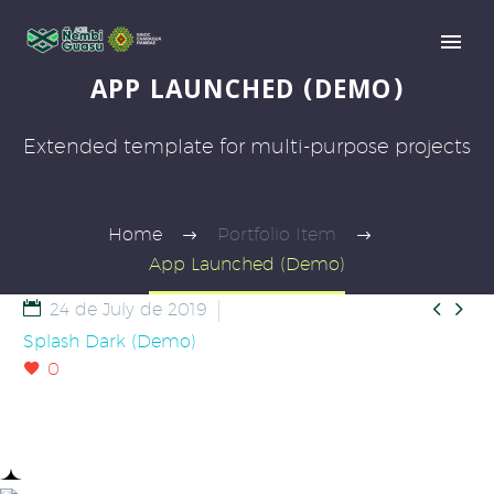
APP LAUNCHED (DEMO)
Extended template for multi-purpose projects
Home
Portfolio Item
App Launched (Demo)


24 de July de 2019
Splash Dark (Demo)
0