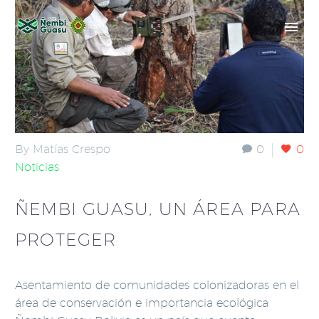
By Matías Crespo
0
0
Noticias
ÑEMBI GUASU, UN ÁREA PARA
PROTEGER
Asentamiento de comunidades colonizadoras en el
área de conservación e importancia ecológica